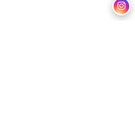
Pamukova Isır Apartmanı, modern ve lüks bir
yaşamın adresidir ve Pamukova'nın merkezinde yer
almaktadır. Şehrin tüm olanaklarına kolay erişim
sağlar ve sakinlerine rahat bir yaşam sunar.
Detaylı bilgi ve daire rezervasyonu için bizi arayın
veya web sitemizi ziyaret edin.